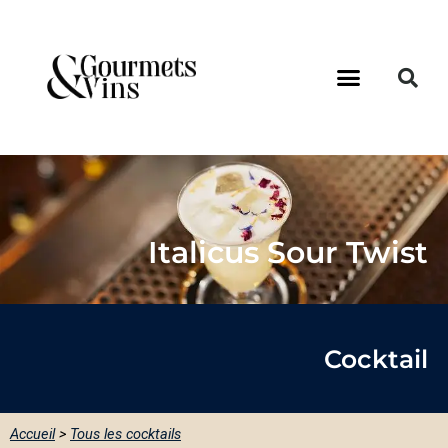
Italicus Sour Twist
Cocktail
Accueil
>
Tous les cocktails